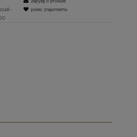
zapytaj o produkt
2248 -
poleć znajomemu
RDO