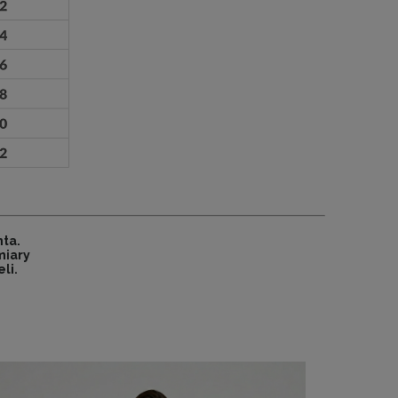
ta.
miary
li.