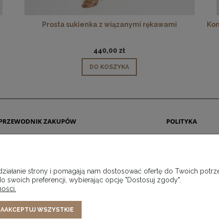
Prosta sukienka z wiązanymi rękawami
Kom
440,00 zł
DO KOSZYKA
PRZEWODNIK ZAKUPÓW
POLITYKA
Jak kupować?
Regulamin
Tabela rozmiarów
Polityka Prywatności
Płatności
Często zadawane pytania
 działanie strony i pomagają nam dostosować ofertę do Twoich pot
Wysyłka
o swoich preferencji, wybierając opcję "Dostosuj zgody".
Zwrot i wymiana
ości.
Reklamacje
AAKCEPTUJ WSZYSTKIE