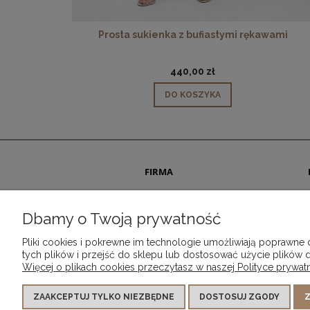
Prosta sukienka z bufiastymi rękawami
440,00 zł
DO KOSZYKA
FIRMA
O nas
Kontakt
Dbamy o Twoją prywatność
Pliki cookies i pokrewne im technologie umożliwiają poprawne
tych plików i przejść do sklepu lub dostosować użycie plików d
Więcej o plikach cookies przeczytasz w naszej Polityce prywatn
ZAAKCEPTUJ TYLKO NIEZBĘDNE
DOSTOSUJ ZGODY
Z