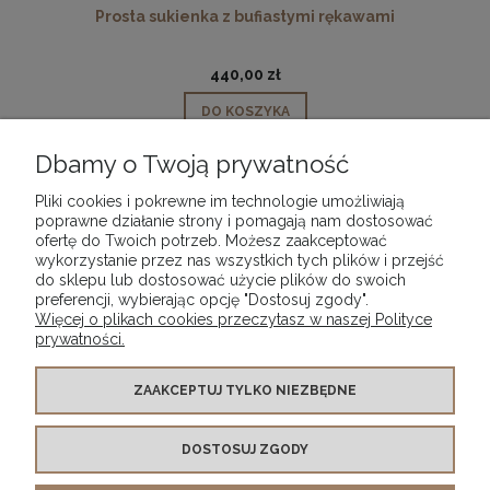
Prosta sukienka z bufiastymi rękawami
440,00 zł
DO KOSZYKA
Dbamy o Twoją prywatność
Pliki cookies i pokrewne im technologie umożliwiają
poprawne działanie strony i pomagają nam dostosować
FIRMA
ofertę do Twoich potrzeb. Możesz zaakceptować
wykorzystanie przez nas wszystkich tych plików i przejść
do sklepu lub dostosować użycie plików do swoich
preferencji, wybierając opcję "Dostosuj zgody".
PRZEWODNIK ZAKUPÓW
Więcej o plikach cookies przeczytasz w naszej Polityce
prywatności.
POLITYKA
ZAAKCEPTUJ TYLKO NIEZBĘDNE
ZNAJDŹ NAS
DOSTOSUJ ZGODY