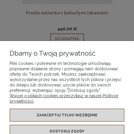
Prosta sukienka z bufiastymi rękawami
440,00 zł
DO KOSZYKA
Dbamy o Twoją prywatność
Pliki cookies i pokrewne im technologie umożliwiają
poprawne działanie strony i pomagają nam dostosować
FIRMA
ofertę do Twoich potrzeb. Możesz zaakceptować
wykorzystanie przez nas wszystkich tych plików i przejść
do sklepu lub dostosować użycie plików do swoich
preferencji, wybierając opcję "Dostosuj zgody".
PRZEWODNIK ZAKUPÓW
Więcej o plikach cookies przeczytasz w naszej Polityce
prywatności.
POLITYKA
ZAAKCEPTUJ TYLKO NIEZBĘDNE
ZNAJDŹ NAS
DOSTOSUJ ZGODY