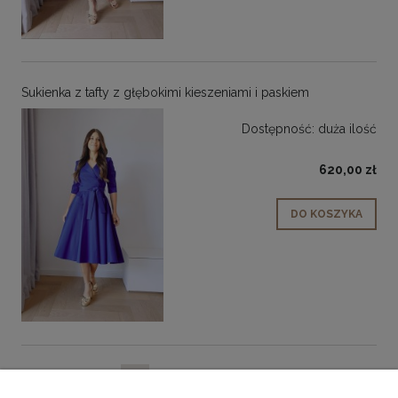
Sukienka z tafty z głębokimi kieszeniami i paskiem
Dostępność:
duża ilość
620,00 zł
DO KOSZYKA
«
1
2
3
4
5
»